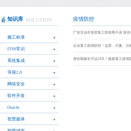
智慧办公
软件产品
社会团体
智慧机房
网站产品
医疗保健
智慧社交
桑达OA
公文写作
图像识别
网络设备
摄影艺术
视频识别
LED屏幕
经营管理
智慧政务
光纤产品
家庭教育
o
知识库
疫情防控
SOLUTION
模拟灭火系统
疫情防控
心肺复苏体验系
VR行走平台
广东互动开发部复工防疫两不误 发布日期：
施工标准
统
企业复工疫情防控！这里，方案、台账、预
ITSS常识
潜伏期最长可达24天！最新复工疫情防控
系统集成
等保2.0
网络安全
软件开发
Oracle
智慧媒体
智慧城市