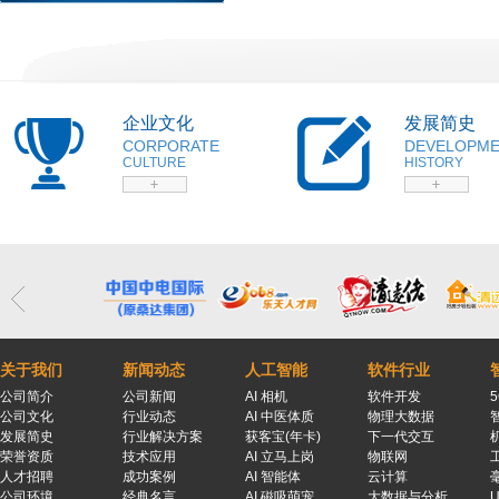
企业文化
发展简史
CORPORATE
DEVELOPM
CULTURE
HISTORY
关于我们
新闻动态
人工智能
软件行业
公司简介
公司新闻
AI 相机
软件开发
公司文化
行业动态
AI 中医体质
物理大数据
发展简史
行业解决方案
获客宝(年卡)
下一代交互
荣誉资质
技术应用
AI 立马上岗
物联网
人才招聘
成功案例
AI 智能体
云计算
公司环境
经典名言
AI 磁吸萌宠
大数据与分析