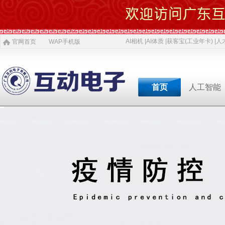
AI相机 |
AI体质 |
获客宝(工业年卡) |
人才
官网首页
WAP手机版
首页
人工智能
专业软件开发商&智慧
专业软件开发商&智
专业软件开发商&智
专业软件开发商&智
专业软件开发商&智
专业软件开发商&智
专业软件开发商&智
AI 相机
软件开发
5G赋能
农村电商
激光设备
施工标准
公司介绍
智慧投资
AI 中医体质
物理大数据
智慧SDK
微网站
疫情防控产品
ITSS常识
人才招聘
获客宝(年卡)
下一代交互
机器视觉识别
智慧融合网站
高拍仪一体机
系统集成
新闻
等
公司简介
投资对象
职位招聘
公司
AI 磁吸萌宠
大数据与分析
UWB室内定位
QYSED品牌
软件开发
AI 模型芯片
智慧的运算
智慧城市
HIQY品牌
Oracle
共享内存系统
企业移动应用
智慧生活
3D教学智慧黑板
智慧媒体
公司文化
投资项目
行业
发展简史
投资合作
行业
智慧环保
室内精准定位
法规制度
智慧工厂
桥梁防撞系统
职场规则
智慧教育
智慧展示系统
常规软件应用
荣誉资质
技术
人才招聘
经典
智慧社区
3D立体扫描
宏观经济
智慧金融
孵化器产品
数字农业
智慧酒店
混合虚拟现实
两化融合
联系我们
同读