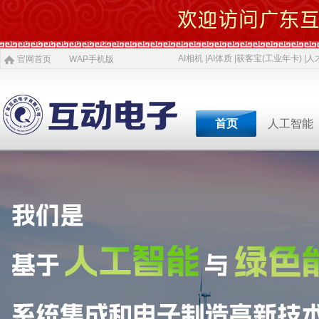
AI相机 |
AI体质 |
获客宝(工业年卡) |
人才
官网首页
WAP手机版
首页
人工智能
专业软件开发商&智慧
专业软件开发商&智
专业软件开发商&智
专业软件开发商&智
专业软件开发商&智
专业软件开发商&智
专业软件开发商&智
AI 相机
软件开发
5G赋能
农村电商
激光设备
施工标准
公司介绍
智慧投资
AI 中医体质
物理大数据
智慧SDK
微网站
疫情防控产品
ITSS常识
人才招聘
获客宝(年卡)
下一代交互
机器视觉识别
智慧融合网站
高拍仪一体机
系统集成
新闻
等
公司简介
投资对象
职位招聘
公司
AI 磁吸萌宠
大数据与分析
UWB室内定位
QYSED品牌
软件开发
AI 模型芯片
智慧的运算
智慧城市
HIQY品牌
Oracle
共享内存系统
企业移动应用
智慧生活
3D教学智慧黑板
智慧媒体
公司文化
投资项目
行业
发展简史
投资合作
行业
智慧环保
室内精准定位
法规制度
智慧工厂
桥梁防撞系统
职场规则
智慧教育
智慧展示系统
常规软件应用
荣誉资质
技术
人才招聘
经典
智慧社区
3D立体扫描
宏观经济
智慧金融
孵化器产品
数字农业
智慧酒店
混合虚拟现实
两化融合
联系我们
同读