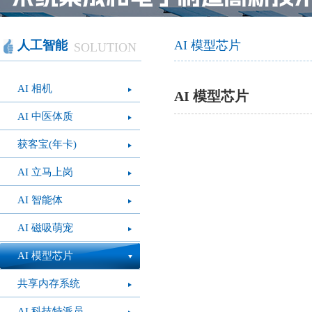
智慧办公
软件产品
社会团体
智慧机房
网站产品
医疗保健
智慧社交
桑达OA
公文写作
图像识别
网络设备
摄影艺术
视频识别
LED屏幕
经营管理
智慧政务
光纤产品
家庭教育
o
人工智能
AI 模型芯片
SOLUTION
模拟灭火系统
疫情防控
心肺复苏体验系
VR行走平台
AI 相机
统
AI 模型芯片
AI 中医体质
获客宝(年卡)
AI 立马上岗
AI 智能体
AI 磁吸萌宠
AI 模型芯片
共享内存系统
AI 科技特派员