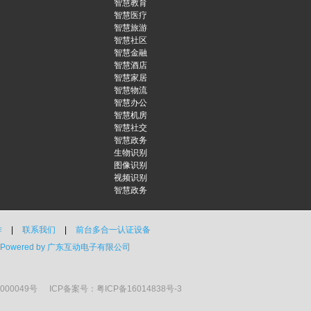
智慧教育
智慧医疗
智慧旅游
智慧社区
智慧金融
智慧酒店
智慧家居
智慧物流
智慧办公
智慧机房
智慧社交
智慧政务
生物识别
图像识别
视频识别
智慧政务
作
|
联系我们
|
前台多合一认证设备
Powered by 广东互动电子有限公司
000049号
ICP备案号：粤ICP备16014838号-3