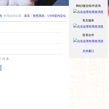
网站\微信\软件咨询
您现在的位置：
首页
»
智慧系统
»
UWB室内定位
售后服务
投资合作
关停窗口
 20 条
页