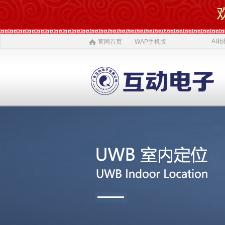
AI相
官网首页
WAP手机版
AI 相机
软件开发
5G赋能
农村电商
激光设备
施工标准
公司介绍
智慧投资
AI 中医体质
物理大数据
智慧SDK
微网站
疫情防控产品
ITSS常识
公司简介
投资对象
AI 磁吸萌宠
大数据与分析
UWB室内定位
QYSED品牌
软件开发
AI 模型芯片
智慧的运算
智慧城市
HIQY品牌
Oracle
公司文化
投资项目
发展简史
投资合作
智慧环保
室内精准定位
法规制度
智慧工厂
桥梁防撞系统
职场规则
荣誉资质
人才招聘
智慧社区
3D立体扫描
宏观经济
智慧金融
孵化器产品
数字农业
联系我们