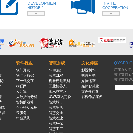
DEVELOPMENT
INVITE
HISTORY
COOPERATION
软件行业
智慧系统
文化传媒
QYSED.C
广东互动电
软件开发
5G赋能
影视制作
技术支持E-Ma
质
物理大数据
智慧SDK
视频营销
技术支持QQ：
卡)
下一代交互
机器视觉识别
媒体运营
岗
物联网
工业机器人
媒体智慧化
云计算
毫米波雷达
文创生态化
宠
大数据与分析
UWB室内定位
影视作品案例
片
智慧的运算
智慧城市
系统
企业移动应用
智慧生活
派员
云服务
智慧交通
台
中台系统
智慧农业
智慧环保
智慧工厂