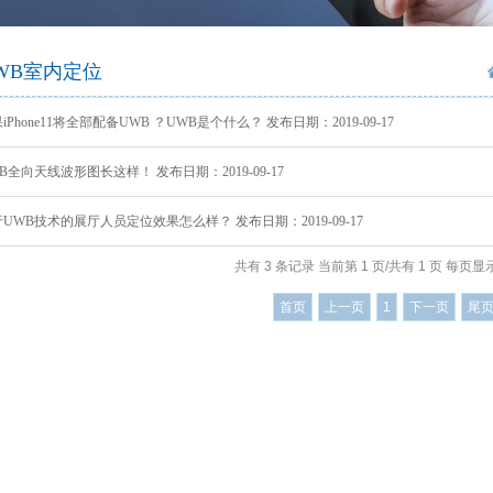
智慧社交
桑达OA
公文写作
智慧政务
微网站
吃喝玩乐
生物识别
防雷产品
学术论文
智慧政务
光纤产品
家庭教育
前台多合一认证
office技巧
扫描仪
了解清远
WB室内定位
设备
VR行走平台
iPhone11将全部配备UWB ？UWB是个什么？ 发布日期：2019-09-17
B全向天线波形图长这样！ 发布日期：2019-09-17
UWB技术的展厅人员定位效果怎么样？ 发布日期：2019-09-17
共有 3 条记录 当前第 1 页/共有 1 页 每页显示
首页
上一页
1
下一页
尾