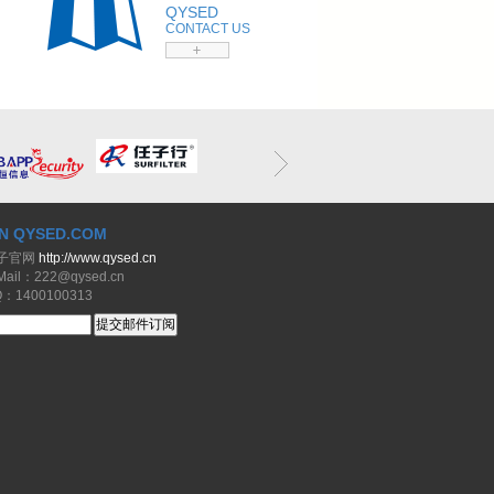
QYSED
CONTACT US
N QYSED.COM
子官网
http://www.qysed.cn
il：222@qysed.cn
1400100313