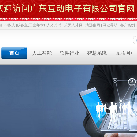
机 |
AI体质 |
获客宝(工业年卡) |
人才招聘 |
乐天人才网 |
清远佬网 |
网址导航 |
客户案例 |
首页
人工智能
软件行业
智慧系统
互联网+
专业软件开发商&智慧解决方案提供商&系统集成业务服务商
专业软件开发商&智慧解决方案提供商&系统集成服务商
专业软件开发商&智慧解决方案提供商&系统集成服务商
专业软件开发商&智慧解决方案提供商&系统集成服务商
专业软件开发商&智慧解决方案提供商&系统集成服务商
专业软件开发商&智慧解决方案提供商&系统集成服务商
专业软件开发商&智慧解决方案提供商&系统集成服务商
人才招聘
获客宝(年卡)
下一代交互
机器视觉识别
智慧融合网站
高拍仪一体机
系统集成
新闻中心
AI 立马上岗
物联网
工业机器人
网络推广
政务一体机
等保2.0
成功案例
AI 智能体
云计算
毫米波雷达
软件开发
双杠品牌
网络安全
职位招聘
公司动态
成功案例
共享内存系统
企业移动应用
智慧生活
3D教学智慧黑板
智慧媒体
AI 科技特派员
云服务
智慧交通
智慧博物馆
智慧城市
AI 招商平台
中台系统
智慧农业
LBS应用产品
智慧博物馆
行业动态
行业解决方案
智慧教育
智慧展示系统
常规软件应用
智慧医疗
产品溯源系统
安全交通
智慧旅游
智慧呼叫系统
财务会计
技术应用
经典名言
智慧酒店
混合虚拟现实
两化融合
智慧家居
下一代硬件/软件
科技政策
智慧物流
安防监控
贯标知识
同读一文