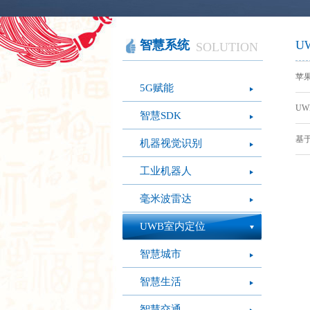
智慧办公
软件产品
社会团体
智慧机房
网站产品
医疗保健
图像识别
网络设备
摄影艺术
视频识别
LED屏幕
经营管理
智慧系统
U
SOLUTION
模拟灭火系统
疫情防控
心肺复苏体验系
苹果
5G赋能
统
UW
智慧SDK
基于
机器视觉识别
工业机器人
毫米波雷达
UWB室内定位
智慧城市
智慧生活
智慧交通