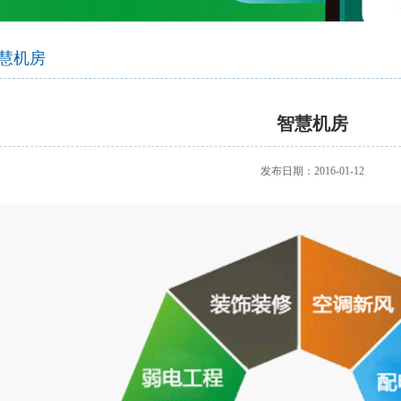
智慧社交
桑达OA
公文写作
智慧政务
微网站
吃喝玩乐
生物识别
防雷产品
学术论文
智慧政务
光纤产品
家庭教育
前台多合一认证
office技巧
扫描仪
了解清远
慧机房
设备
VR行走平台
智慧机房
发布日期：2016-01-12