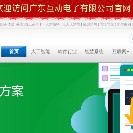
机 |
AI体质 |
获客宝(工业年卡) |
人才招聘 |
乐天人才网 |
清远佬网 |
网址导航 |
客户案例 |
首页
人工智能
软件行业
智慧系统
互联网+
专业软件开发商&智慧解决方案提供商&系统集成业务服务商
专业软件开发商&智慧解决方案提供商&系统集成服务商
专业软件开发商&智慧解决方案提供商&系统集成服务商
专业软件开发商&智慧解决方案提供商&系统集成服务商
专业软件开发商&智慧解决方案提供商&系统集成服务商
专业软件开发商&智慧解决方案提供商&系统集成服务商
专业软件开发商&智慧解决方案提供商&系统集成服务商
人才招聘
获客宝(年卡)
下一代交互
机器视觉识别
智慧融合网站
高拍仪一体机
系统集成
新闻中心
AI 立马上岗
物联网
工业机器人
网络推广
政务一体机
等保2.0
成功案例
AI 智能体
云计算
毫米波雷达
软件开发
双杠品牌
网络安全
职位招聘
公司动态
成功案例
共享内存系统
企业移动应用
智慧生活
3D教学智慧黑板
智慧媒体
AI 科技特派员
云服务
智慧交通
智慧博物馆
智慧城市
AI 招商平台
中台系统
智慧农业
LBS应用产品
智慧博物馆
行业动态
行业解决方案
智慧教育
智慧展示系统
常规软件应用
智慧医疗
产品溯源系统
安全交通
智慧旅游
智慧呼叫系统
财务会计
技术应用
经典名言
智慧酒店
混合虚拟现实
两化融合
智慧家居
下一代硬件/软件
科技政策
智慧物流
安防监控
贯标知识
同读一文