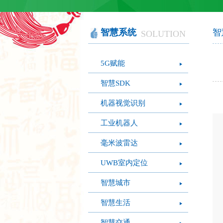
智慧办公
软件产品
社会团体
智慧机房
网站产品
医疗保健
图像识别
网络设备
摄影艺术
视频识别
LED屏幕
经营管理
智慧系统
智
SOLUTION
模拟灭火系统
疫情防控
心肺复苏体验系
5G赋能
统
智慧SDK
机器视觉识别
工业机器人
毫米波雷达
UWB室内定位
智慧城市
智慧生活
智慧交通