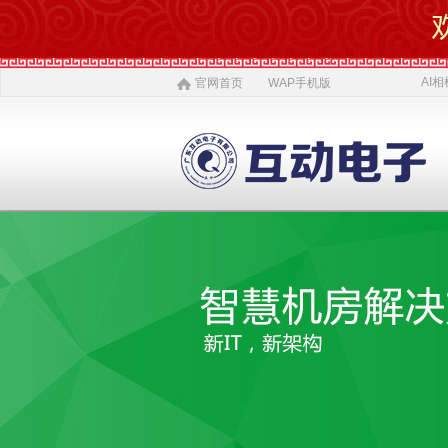
AI相
官网首页
WAP手机版
AI 相机
软件开发
5G赋能
农村电商
激光设备
施工标准
公司介绍
智慧投资
AI 中医体质
物理大数据
智慧SDK
微网站
疫情防控产品
ITSS常识
公司简介
投资对象
AI 磁吸萌宠
大数据与分析
UWB室内定位
QYSED品牌
软件开发
AI 模型芯片
智慧的运算
智慧城市
HIQY品牌
Oracle
公司文化
投资项目
发展简史
投资合作
智慧环保
室内精准定位
法规制度
智慧工厂
桥梁防撞系统
职场规则
荣誉资质
人才招聘
智慧社区
3D立体扫描
宏观经济
智慧金融
孵化器产品
数字农业
联系我们