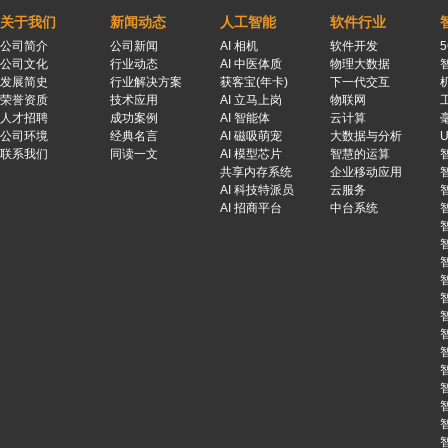
关于我们
新闻动态
人工智能
软件行业
公司简介
公司新闻
AI 相机
软件开发
公司文化
行业动态
AI 中医体质
物理大数据
发展简史
行业解决方案
获客宝(年卡)
下一代交互
荣誉资质
技术应用
AI 立马上岗
物联网
人才招聘
成功案例
AI 智能体
云计算
公司环境
经典名言
AI 磁吸萌宠
大数据与分析
联系我们
同读一文
AI 模型芯片
智慧的运算
共享内存系统
企业移动应用
AI 科技特派员
云服务
AI 招商平台
中台系统