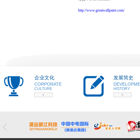
http://www.greatwallpaint.com/
企业文化
发展简史
CORPORATE
DEVELOPM
CULTURE
HISTORY