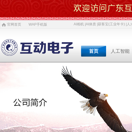
AI相机 |
AI体质 |
获客宝(工业年卡) |
人才
官网首页
WAP手机版
首页
人工智能
专业软件开发商&智慧
专业软件开发商&智
专业软件开发商&智
专业软件开发商&智
专业软件开发商&智
专业软件开发商&智
专业软件开发商&智
AI 相机
软件开发
5G赋能
农村电商
激光设备
施工标准
公司介绍
智慧投资
AI 中医体质
物理大数据
智慧SDK
微网站
疫情防控产品
ITSS常识
人才招聘
获客宝(年卡)
下一代交互
机器视觉识别
智慧融合网站
高拍仪一体机
系统集成
新闻
等
公司简介
投资对象
职位招聘
公司
AI 磁吸萌宠
大数据与分析
UWB室内定位
QYSED品牌
软件开发
AI 模型芯片
智慧的运算
智慧城市
HIQY品牌
Oracle
共享内存系统
企业移动应用
智慧生活
3D教学智慧黑板
智慧媒体
公司文化
投资项目
行业
发展简史
投资合作
行业
智慧环保
室内精准定位
法规制度
智慧工厂
桥梁防撞系统
职场规则
智慧教育
智慧展示系统
常规软件应用
荣誉资质
技术
人才招聘
经典
智慧社区
3D立体扫描
宏观经济
智慧金融
孵化器产品
数字农业
智慧酒店
混合虚拟现实
两化融合
联系我们
同读