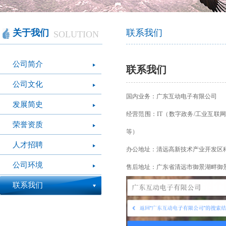
智慧办公
软件产品
社会团体
智慧机房
网站产品
医疗保健
智慧社交
桑达OA
公文写作
图像识别
网络设备
摄影艺术
视频识别
LED屏幕
经营管理
智慧政务
光纤产品
家庭教育
o
关于我们
联系我们
SOLUTION
模拟灭火系统
疫情防控
心肺复苏体验系
VR行走平台
公司简介
统
联系我们
公司文化
国内业务：广东互动电子有限公司
发展简史
经营范围：IT（数字政务/工业互联网/
荣誉资质
等）
人才招聘
办公地址：清远高新技术产业开发区科
公司环境
售后地址：广东省清远市御景湖畔御景湖畔
联系我们