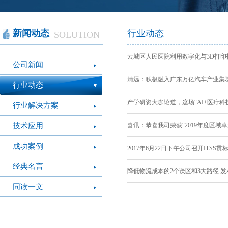
智慧办公
软件产品
社会团体
智慧机房
网站产品
医疗保健
智慧社交
桑达OA
公文写作
图像识别
网络设备
摄影艺术
视频识别
LED屏幕
经营管理
智慧政务
光纤产品
家庭教育
o
新闻动态
行业动态
SOLUTION
模拟灭火系统
疫情防控
心肺复苏体验系
VR行走平台
云城区人民医院利用数字化与3D打印技术
公司新闻
统
清远：积极融入广东万亿汽车产业集群 争
行业动态
产学研资大咖论道，这场“AI+医疗科技”论
行业解决方案
技术应用
喜讯：恭喜我司荣获“2019年度区域卓越服
成功案例
2017年6月22日下午公司召开ITSS贯标
经典名言
降低物流成本的2个误区和3大路径 发布日期
同读一文