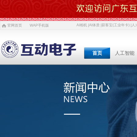
AI相机 |
AI体质 |
获客宝(工业年卡) |
人才
官网首页
WAP手机版
首页
人工智能
专业软件开发商&智慧
专业软件开发商&智
专业软件开发商&智
专业软件开发商&智
专业软件开发商&智
专业软件开发商&智
专业软件开发商&智
AI 相机
软件开发
5G赋能
农村电商
激光设备
施工标准
公司介绍
智慧投资
AI 中医体质
物理大数据
智慧SDK
微网站
疫情防控产品
ITSS常识
人才招聘
获客宝(年卡)
下一代交互
机器视觉识别
智慧融合网站
高拍仪一体机
系统集成
新闻
等
公司简介
投资对象
职位招聘
公司
AI 磁吸萌宠
大数据与分析
UWB室内定位
QYSED品牌
软件开发
AI 模型芯片
智慧的运算
智慧城市
HIQY品牌
Oracle
共享内存系统
企业移动应用
智慧生活
3D教学智慧黑板
智慧媒体
公司文化
投资项目
行业
发展简史
投资合作
行业
智慧环保
室内精准定位
法规制度
智慧工厂
桥梁防撞系统
职场规则
智慧教育
智慧展示系统
常规软件应用
荣誉资质
技术
人才招聘
经典
智慧社区
3D立体扫描
宏观经济
智慧金融
孵化器产品
数字农业
智慧酒店
混合虚拟现实
两化融合
联系我们
同读