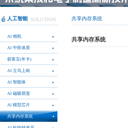
智慧办公
软件产品
社会团体
智慧机房
网站产品
医疗保健
智慧社交
桑达OA
公文写作
图像识别
网络设备
摄影艺术
视频识别
LED屏幕
经营管理
智慧政务
光纤产品
家庭教育
o
人工智能
共享内存系统
SOLUTION
模拟灭火系统
疫情防控
心肺复苏体验系
VR行走平台
AI 相机
统
共享内存系统
AI 中医体质
获客宝(年卡)
AI 立马上岗
AI 智能体
AI 磁吸萌宠
AI 模型芯片
共享内存系统
AI 科技特派员