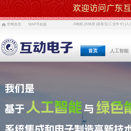
AI相机 |
AI体质 |
获客宝(工业年卡) |
人才
官网首页
WAP手机版
首页
人工智能
专业软件开发商&智慧
专业软件开发商&智
专业软件开发商&智
专业软件开发商&智
专业软件开发商&智
专业软件开发商&智
专业软件开发商&智
AI 相机
软件开发
5G赋能
农村电商
激光设备
施工标准
公司介绍
智慧投资
AI 中医体质
物理大数据
智慧SDK
微网站
疫情防控产品
ITSS常识
人才招聘
获客宝(年卡)
下一代交互
机器视觉识别
智慧融合网站
高拍仪一体机
系统集成
新闻
等
公司简介
投资对象
职位招聘
公司
AI 磁吸萌宠
大数据与分析
UWB室内定位
QYSED品牌
软件开发
AI 模型芯片
智慧的运算
智慧城市
HIQY品牌
Oracle
共享内存系统
企业移动应用
智慧生活
3D教学智慧黑板
智慧媒体
公司文化
投资项目
行业
发展简史
投资合作
行业
智慧环保
室内精准定位
法规制度
智慧工厂
桥梁防撞系统
职场规则
智慧教育
智慧展示系统
常规软件应用
荣誉资质
技术
人才招聘
经典
智慧社区
3D立体扫描
宏观经济
智慧金融
孵化器产品
数字农业
智慧酒店
混合虚拟现实
两化融合
联系我们
同读