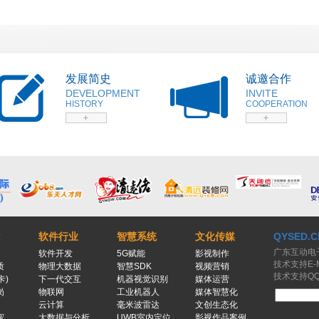
发展简史
诚邀合作
DEVELOPMENT
INVITE
HISTORY
COOPERATION
软件行业
智慧系统
文化传媒
QYSED.C
广东互动电
软件开发
5G赋能
影视制作
技术支持E-Ma
质
物理大数据
智慧SDK
视频营销
技术支持QQ：
卡)
下一代交互
机器视觉识别
媒体运营
岗
物联网
工业机器人
媒体智慧化
云计算
毫米波雷达
文创生态化
宠
大数据与分析
UWB室内定位
影视作品案例