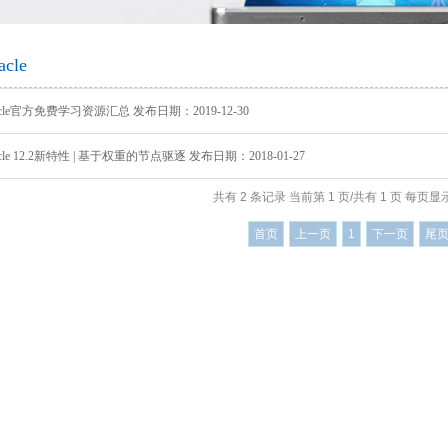
智慧社交
桑达OA
公文写作
智慧政务
微网站
吃喝玩乐
生物识别
防雷产品
学术论文
智慧政务
光纤产品
家庭教育
前台多合一认证
office技巧
扫描仪
了解清远
acle
设备
VR行走平台
acle官方免费学习资源汇总 发布日期：2019-12-30
acle 12.2新特性 | 基于权重的节点驱逐 发布日期：2018-01-27
共有 2 条记录 当前第 1 页/共有 1 页 每页显示
首页
上一页
1
下一页
尾