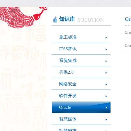
智慧办公
软件产品
社会团体
智慧机房
网站产品
医疗保健
图像识别
网络设备
摄影艺术
视频识别
LED屏幕
经营管理
知识库
Or
SOLUTION
模拟灭火系统
疫情防控
心肺复苏体验系
Or
施工标准
统
Or
ITSS常识
系统集成
等保2.0
网络安全
软件开发
Oracle
智慧媒体
智慧城市