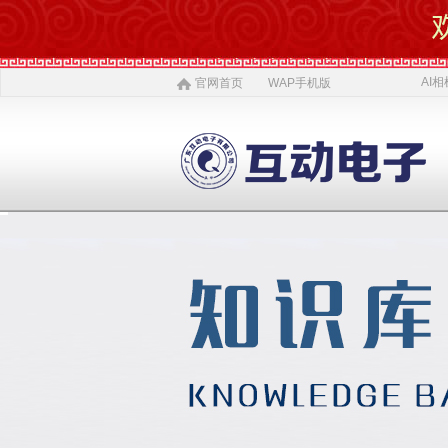
AI相
官网首页
WAP手机版
AI 相机
软件开发
5G赋能
农村电商
激光设备
施工标准
公司介绍
智慧投资
AI 中医体质
物理大数据
智慧SDK
微网站
疫情防控产品
ITSS常识
公司简介
投资对象
AI 磁吸萌宠
大数据与分析
UWB室内定位
QYSED品牌
软件开发
AI 模型芯片
智慧的运算
智慧城市
HIQY品牌
Oracle
公司文化
投资项目
发展简史
投资合作
智慧环保
室内精准定位
法规制度
智慧工厂
桥梁防撞系统
职场规则
荣誉资质
人才招聘
智慧社区
3D立体扫描
宏观经济
智慧金融
孵化器产品
数字农业
联系我们