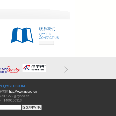
联系我们
QYSED
CONTACT US
N QYSED.COM
子官网
http://www.qysed.cn
il：222@qysed.cn
1400100313