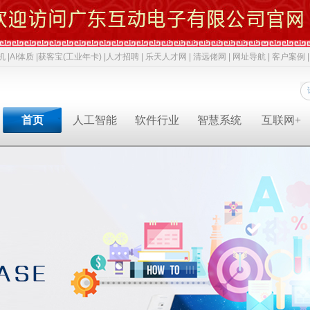
机 |
AI体质 |
获客宝(工业年卡) |
人才招聘 |
乐天人才网 |
清远佬网 |
网址导航 |
客户案例 |
首页
人工智能
软件行业
智慧系统
互联网+
专业软件开发商&智慧解决方案提供商&系统集成业务服务商
专业软件开发商&智慧解决方案提供商&系统集成服务商
专业软件开发商&智慧解决方案提供商&系统集成服务商
专业软件开发商&智慧解决方案提供商&系统集成服务商
专业软件开发商&智慧解决方案提供商&系统集成服务商
专业软件开发商&智慧解决方案提供商&系统集成服务商
专业软件开发商&智慧解决方案提供商&系统集成服务商
人才招聘
获客宝(年卡)
下一代交互
机器视觉识别
智慧融合网站
高拍仪一体机
系统集成
新闻中心
AI 立马上岗
物联网
工业机器人
网络推广
政务一体机
等保2.0
成功案例
AI 智能体
云计算
毫米波雷达
软件开发
双杠品牌
网络安全
职位招聘
公司动态
成功案例
共享内存系统
企业移动应用
智慧生活
3D教学智慧黑板
智慧媒体
AI 科技特派员
云服务
智慧交通
智慧博物馆
智慧城市
AI 招商平台
中台系统
智慧农业
LBS应用产品
智慧博物馆
行业动态
行业解决方案
智慧教育
智慧展示系统
常规软件应用
智慧医疗
产品溯源系统
安全交通
智慧旅游
智慧呼叫系统
财务会计
技术应用
经典名言
智慧酒店
混合虚拟现实
两化融合
智慧家居
下一代硬件/软件
科技政策
智慧物流
安防监控
贯标知识
同读一文