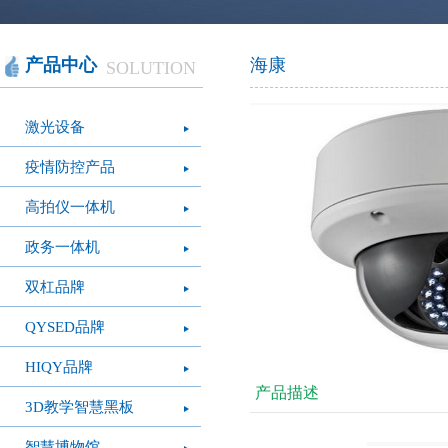
智慧办公
软件产品
社会团体
智慧机房
网站产品
医疗保健
智慧社交
桑达OA
公文写作
图像识别
网络设备
摄影艺术
视频识别
LED屏幕
经营管理
智慧政务
光纤产品
家庭教育
o
产品中心
海康
SOLUTION
模拟灭火系统
疫情防控
心肺复苏体验系
VR行走平台
激光设备
统
疫情防控产品
高拍仪一体机
政务一体机
双杠品牌
QYSED品牌
HIQY品牌
产品描述
3D教学智慧黑板
智慧博物馆