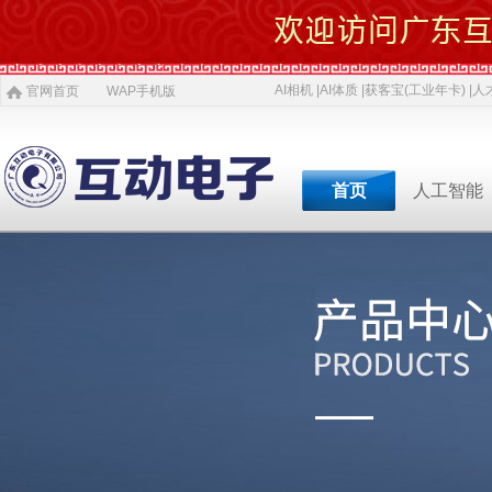
AI相机 |
AI体质 |
获客宝(工业年卡) |
人才
官网首页
WAP手机版
首页
人工智能
专业软件开发商&智慧
专业软件开发商&智
专业软件开发商&智
专业软件开发商&智
专业软件开发商&智
专业软件开发商&智
专业软件开发商&智
AI 相机
软件开发
5G赋能
农村电商
激光设备
施工标准
公司介绍
智慧投资
AI 中医体质
物理大数据
智慧SDK
微网站
疫情防控产品
ITSS常识
人才招聘
获客宝(年卡)
下一代交互
机器视觉识别
智慧融合网站
高拍仪一体机
系统集成
新闻
等
公司简介
投资对象
职位招聘
公司
AI 磁吸萌宠
大数据与分析
UWB室内定位
QYSED品牌
软件开发
AI 模型芯片
智慧的运算
智慧城市
HIQY品牌
Oracle
共享内存系统
企业移动应用
智慧生活
3D教学智慧黑板
智慧媒体
公司文化
投资项目
行业
发展简史
投资合作
行业
智慧环保
室内精准定位
法规制度
智慧工厂
桥梁防撞系统
职场规则
智慧教育
智慧展示系统
常规软件应用
荣誉资质
技术
人才招聘
经典
智慧社区
3D立体扫描
宏观经济
智慧金融
孵化器产品
数字农业
智慧酒店
混合虚拟现实
两化融合
联系我们
同读