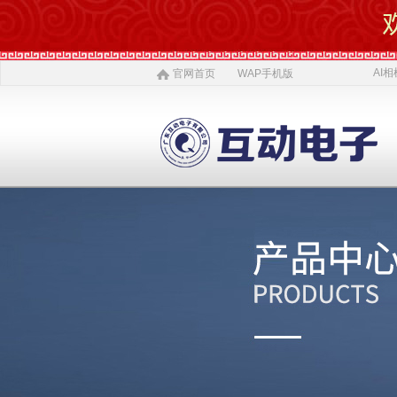
AI相
官网首页
WAP手机版
AI 相机
软件开发
5G赋能
农村电商
激光设备
施工标准
公司介绍
智慧投资
AI 中医体质
物理大数据
智慧SDK
微网站
疫情防控产品
ITSS常识
公司简介
投资对象
AI 磁吸萌宠
大数据与分析
UWB室内定位
QYSED品牌
软件开发
AI 模型芯片
智慧的运算
智慧城市
HIQY品牌
Oracle
公司文化
投资项目
发展简史
投资合作
智慧环保
室内精准定位
法规制度
智慧工厂
桥梁防撞系统
职场规则
荣誉资质
人才招聘
智慧社区
3D立体扫描
宏观经济
智慧金融
孵化器产品
数字农业
联系我们