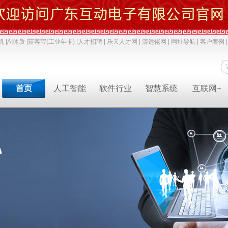
机 |
AI体质 |
获客宝(工业年卡) |
人才招聘 |
乐天人才网 |
清远佬网 |
网址导航 |
客户案例 |
首页
人工智能
软件行业
智慧系统
互联网+
专业软件开发商&智慧解决方案提供商&系统集成业务服务商
专业软件开发商&智慧解决方案提供商&系统集成服务商
专业软件开发商&智慧解决方案提供商&系统集成服务商
专业软件开发商&智慧解决方案提供商&系统集成服务商
专业软件开发商&智慧解决方案提供商&系统集成服务商
专业软件开发商&智慧解决方案提供商&系统集成服务商
专业软件开发商&智慧解决方案提供商&系统集成服务商
人才招聘
获客宝(年卡)
下一代交互
机器视觉识别
智慧融合网站
高拍仪一体机
系统集成
新闻中心
AI 立马上岗
物联网
工业机器人
网络推广
政务一体机
等保2.0
成功案例
AI 智能体
云计算
毫米波雷达
软件开发
双杠品牌
网络安全
职位招聘
公司动态
成功案例
共享内存系统
企业移动应用
智慧生活
3D教学智慧黑板
智慧媒体
AI 科技特派员
云服务
智慧交通
智慧博物馆
智慧城市
AI 招商平台
中台系统
智慧农业
LBS应用产品
智慧博物馆
行业动态
行业解决方案
智慧教育
智慧展示系统
常规软件应用
智慧医疗
产品溯源系统
安全交通
智慧旅游
智慧呼叫系统
财务会计
技术应用
经典名言
智慧酒店
混合虚拟现实
两化融合
智慧家居
下一代硬件/软件
科技政策
智慧物流
安防监控
贯标知识
同读一文