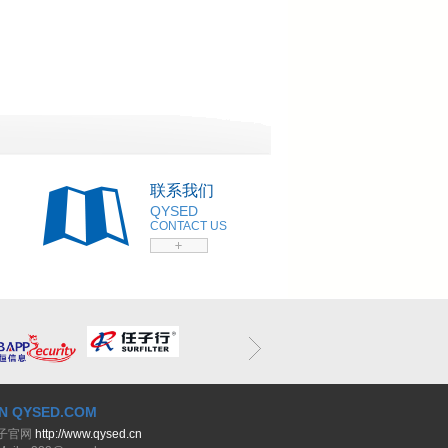
联系我们
QYSED
CONTACT US
N QYSED.COM
子官网
http://www.qysed.cn