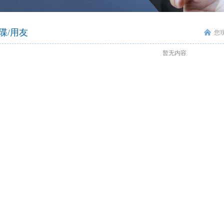
智慧社交
桑达OA
公文写作
智慧政务
微网站
吃喝玩乐
生物识别
防雷产品
学术论文
智慧政务
光纤产品
家庭教育
前台多合一认证
office技巧
扫描仪
了解清远
碟/用友
您
设备
VR行走平台
暂无内容