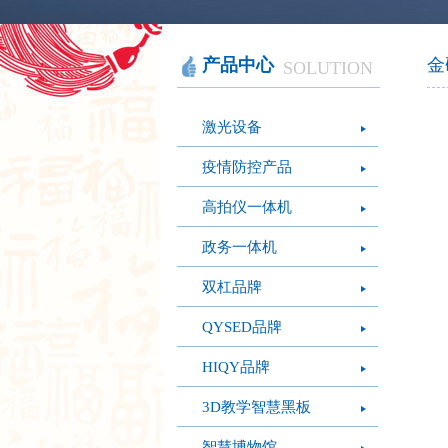
智慧办公
软件产品
社会团体
智慧机房
网站产品
医疗保健
图像识别
网络设备
摄影艺术
视频识别
LED屏幕
经营管理
产品中心
金
SOLUTION
模拟灭火系统
疫情防控
心肺复苏体验系
激光设备
统
疫情防控产品
高拍仪一体机
政务一体机
双杠品牌
QYSED品牌
HIQY品牌
3D教学智慧黑板
智慧博物馆