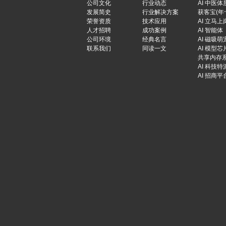
公司文化
行业动态
AI 中医体
发展简史
行业解决方案
获客宝(年
荣誉资质
技术应用
AI 立马上
人才招聘
成功案例
AI 智能体
公司环境
经典名言
AI 磁吸萌
联系我们
同读一文
AI 模型芯
共享内存
AI 科技特
AI 招商平