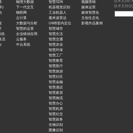
技术支持E-Ma
质
物理大数据
智慧SDK
视频营销
技术支持QQ：
卡)
下一代交互
机器视觉识别
媒体运营
岗
物联网
工业机器人
媒体智慧化
云计算
毫米波雷达
文创生态化
宠
大数据与分析
UWB室内定位
影视作品案例
片
智慧的运算
智慧城市
系统
企业移动应用
智慧生活
派员
云服务
智慧交通
台
中台系统
智慧农业
智慧环保
智慧工厂
智慧教育
智慧医疗
智慧旅游
智慧社区
智慧金融
智慧酒店
智慧家居
智慧物流
智慧办公
智慧机房
智慧社交
智慧政务
生物识别
图像识别