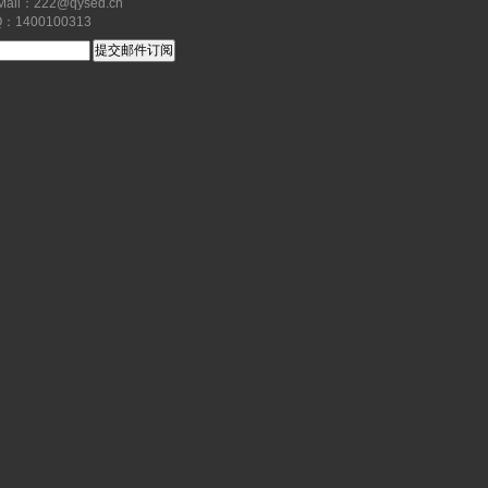
il：222@qysed.cn
1400100313